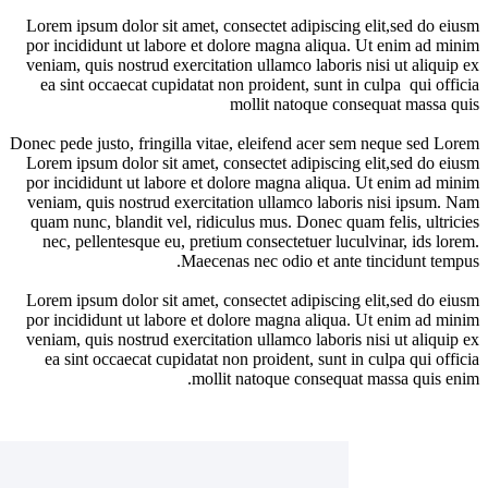
Lor
por
ven
e
Donec
Lor
por
ven
qu
Lor
por
ven