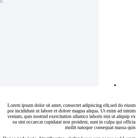
Lor
por
ven