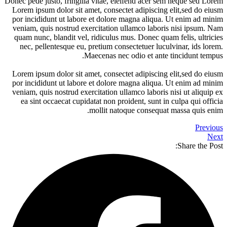
Donec
Lor
por
ven
qu
Lor
por
ven