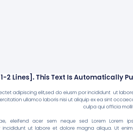
1-2 Lines]. This Text Is Automatically P
ctet adipiscing elit,sed do eiusm por incididunt ut labo
rcitation ullamco laboris nisi ut aliquip ex ea sint occaec
culpa qui officia mo
vitae, eleifend acer sem neque sed Lorem Lorem ip
or incididunt ut labore et dolore magna aliqua. Ut eni